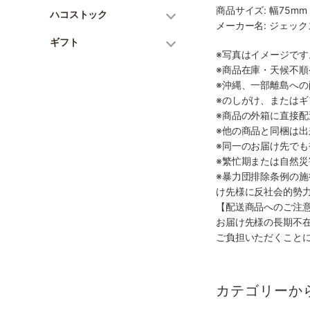
商品サイズ: 幅75mm 
ハコストック
メーカー名: ジェッ
ギフト
※写真はイメージで
※商品在庫・天候不
※沖縄、一部離島へ
※のしがけ、または
※商品の外箱に直接
※他の商品と同梱は
※同一のお届け先で
※繁忙期または自然
※暴力団排除条例の
け先様に反社会的勢
【配送商品へのご注
お届け先様の長期不
ご負担いただくこと
カテゴリーか