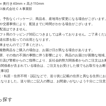
× 奥行き40mm × 高さ110mm
クス株式会社ＣＡ事業部
す。予告なくパッケージ、商品名、産地等が変更になる場合がございます
順や交通事情により、配送までに時間がかかる場合がございます。
の配送はできません。
ギフト用のラッピング対応につきましては承っておりません。ご了承くだ
配送伝票を貼っての出荷となります。
出来ませんのでご了承ください。
も複数商品をご購入の場合は、お届け日が異なる場合があります。
災害、その他の不測の事態に伴う影響により、商品のお届けが困難な地域
施行及び警察からのご指導により、反社会的勢力関係者からのご注文はお
力関係者が含まれている場合は、ご注文をお受けした後でもお取引をお断
意事項】
在・転居・住所不明・誤記などで、送り状に記載の住所と異なる住所にお
になりました。送り状にご記入の際は、お間違いがないよう十分にご注意
ら探す