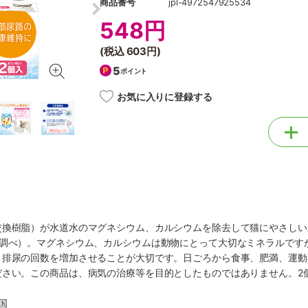
商品番号
jpl-4972547925534
548円
(税込
603円
)
5
ポイント
お気に入りに登録する
交換樹脂）が水道水のマグネシウム、カルシウムを除去して猫にやさしい
ー調べ）。マグネシウム、カルシウムは動物にとって大切なミネラルです
、排尿の回数を増加させることが大切です。日ごろから食事、肥満、運動
ださい。この商品は、病気の治療等を目的としたものではありません。2
国