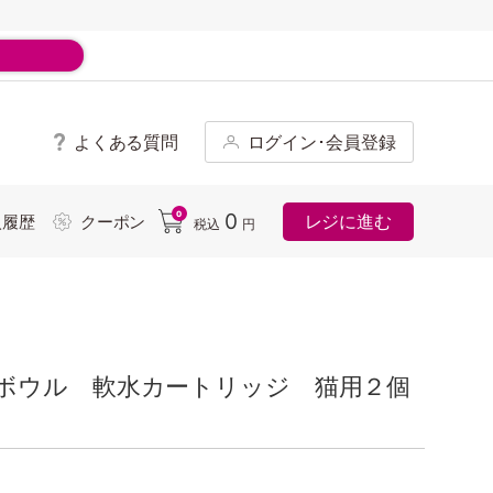
よくある質問
ログイン･会員登録
ド
0
0
レジに進む
入履歴
クーポン
税込
円
ボウル 軟水カートリッジ 猫用２個