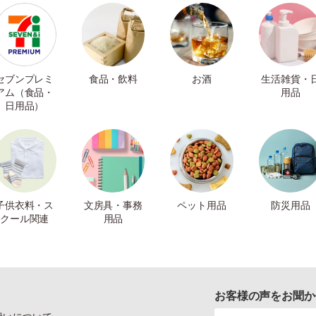
セブンプレミ
食品・飲料
お酒
生活雑貨・
アム（食品・
用品
日用品）
子供衣料・ス
文房具・事務
ペット用品
防災用品
クール関連
用品
お客様の声をお聞か