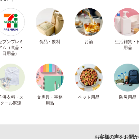
セブンプレミ
食品・飲料
お酒
生活雑貨・
アム（食品・
用品
日用品）
子供衣料・ス
文房具・事務
ペット用品
防災用品
クール関連
用品
お客様の声をお聞か