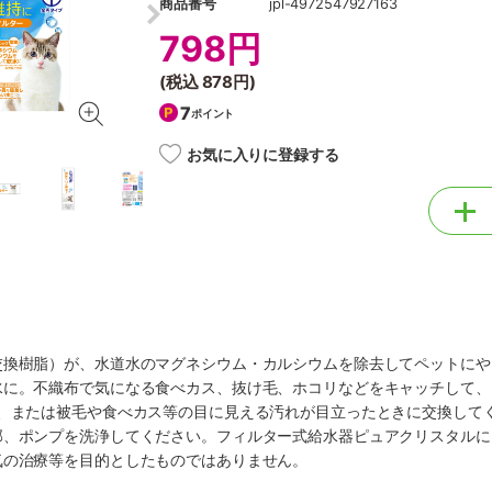
商品番号
jpl-4972547927163
798円
(税込
878円
)
7
ポイント
お気に入りに登録する
交換樹脂）が、水道水のマグネシウム・カルシウムを除去してペットにや
水に。不織布で気になる食べカス、抜け毛、ホコリなどをキャッチして、
に、または被毛や食べカス等の目に見える汚れが目立ったときに交換して
部、ポンプを洗浄してください。フィルター式給水器ピュアクリスタルに
気の治療等を目的としたものではありません。