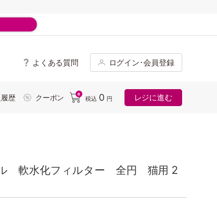
よくある質問
ログイン･会員登録
ド
0
0
レジに進む
入履歴
クーポン
税込
円
ル 軟水化フィルター 全円 猫用 2