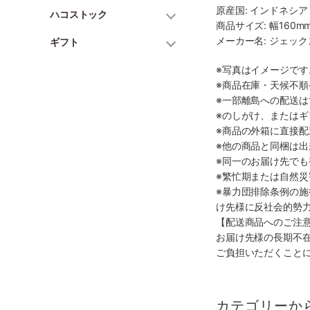
原産国: インドネシア
ハコストック
商品サイズ: 幅160mm
メーカー名: ジェッ
ギフト
※写真はイメージで
※商品在庫・天候不
※一部離島への配送は
※のしがけ、または
※商品の外箱に直接
※他の商品と同梱は
※同一のお届け先で
※繁忙期または自然
※暴力団排除条例の
け先様に反社会的勢
【配送商品へのご注
お届け先様の長期不
ご負担いただくこと
カテゴリーか