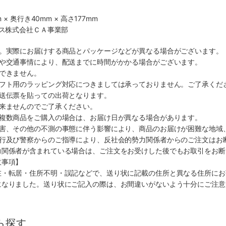
 × 奥行き40mm × 高さ177mm
クス株式会社ＣＡ事業部
す。実際にお届けする商品とパッケージなどが異なる場合がございます。
順や交通事情により、配送までに時間がかかる場合がございます。
できません。
ギフト用のラッピング対応につきましては承っておりません。ご了承くだ
配送伝票を貼っての出荷となります。
出来ませんのでご了承ください。
も複数商品をご購入の場合は、お届け日が異なる場合があります。
災害、その他の不測の事態に伴う影響により、商品のお届けが困難な地域
施行及び警察からのご指導により、反社会的勢力関係者からのご注文はお
力関係者が含まれている場合は、ご注文をお受けした後でもお取引をお断
意事項】
在・転居・住所不明・誤記などで、送り状に記載の住所と異なる住所にお
になりました。送り状にご記入の際は、お間違いがないよう十分にご注意
ら探す