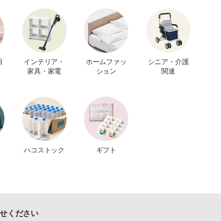
日
インテリア・
ホームファッ
シニア・介護
家具・家電
ション
関連
ハコストック
ギフト
せください