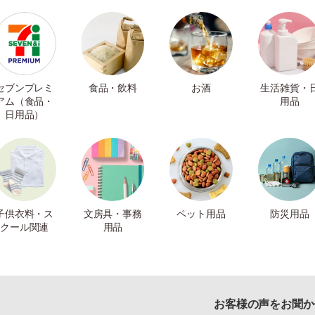
セブンプレミ
食品・飲料
お酒
生活雑貨・
アム（食品・
用品
日用品）
子供衣料・ス
文房具・事務
ペット用品
防災用品
クール関連
用品
お客様の声をお聞か