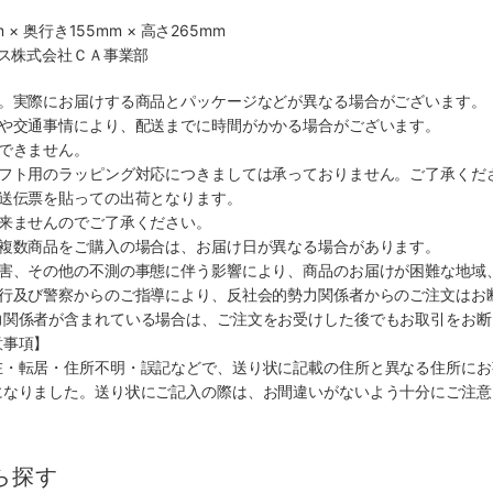
 × 奥行き155mm × 高さ265mm
クス株式会社ＣＡ事業部
す。実際にお届けする商品とパッケージなどが異なる場合がございます。
順や交通事情により、配送までに時間がかかる場合がございます。
できません。
ギフト用のラッピング対応につきましては承っておりません。ご了承くだ
配送伝票を貼っての出荷となります。
出来ませんのでご了承ください。
も複数商品をご購入の場合は、お届け日が異なる場合があります。
災害、その他の不測の事態に伴う影響により、商品のお届けが困難な地域
施行及び警察からのご指導により、反社会的勢力関係者からのご注文はお
力関係者が含まれている場合は、ご注文をお受けした後でもお取引をお断
意事項】
在・転居・住所不明・誤記などで、送り状に記載の住所と異なる住所にお
になりました。送り状にご記入の際は、お間違いがないよう十分にご注意
ら探す