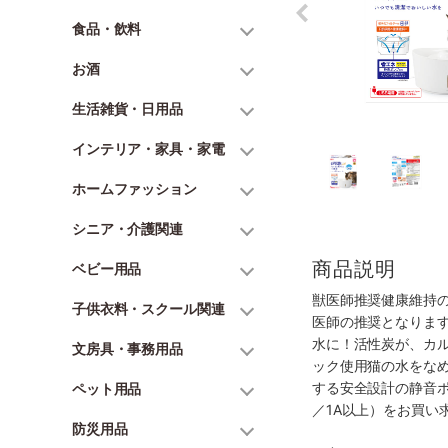
食品・飲料
お酒
生活雑貨・日用品
インテリア・家具・家電
ホームファッション
シニア・介護関連
商品説明
ベビー用品
獣医師推奨健康維持
子供衣料・スクール関連
医師の推奨となりま
水に！活性炭が、カ
文房具・事務用品
ック使用猫の水をな
する安全設計の静音ポ
ペット用品
／1A以上）をお買
防災用品