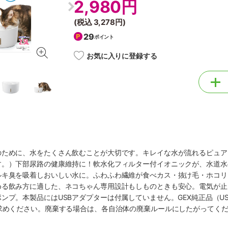
2,980円
(税込
3,278円
)
29
ポイント
お気に入りに登録する
のために、水をたくさん飲むことが大切です。キレイな水が流れるピュア
す。）下部尿路の健康維持に！軟水化フィルター付イオニックが、水道水
ルキ臭を吸着しおいしい水に。ふわふわ繊維が食べカス・抜け毛・ホコリ
める飲み方に適した、ネコちゃん専用設計もしものときも安心。電気が止
ンプ。本製品にはUSBアダプターは付属していません。GEX純正品（USB
い求めください。廃棄する場合は、各自治体の廃棄ルールにしたがってく