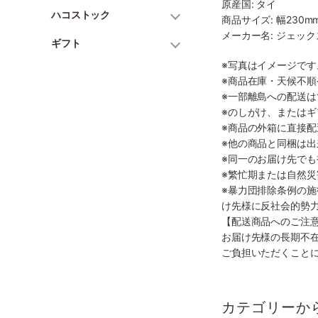
原産国: タイ
ハコストック
商品サイズ: 幅230mm
メーカー名: ジェッ
ギフト
※写真はイメージで
※商品在庫・天候不
※一部離島への配送は
※のしがけ、または
※商品の外箱に直接
※他の商品と同梱は
※同一のお届け先で
※繁忙期または自然
※暴力団排除条例の
け先様に反社会的勢
【配送商品へのご注
お届け先様の長期不
ご負担いただくこと
カテゴリーか