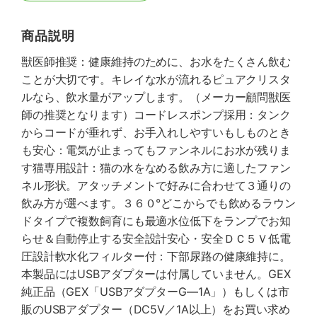
商品説明
獣医師推奨：健康維持のために、お水をたくさん飲む
ことが大切です。キレイな水が流れるピュアクリスタ
ルなら、飲水量がアップします。（メーカー顧問獣医
師の推奨となります）コードレスポンプ採用：タンク
からコードが垂れず、お手入れしやすいもしものとき
も安心：電気が止まってもファンネルにお水が残りま
す猫専用設計：猫の水をなめる飲み方に適したファン
ネル形状。アタッチメントで好みに合わせて３通りの
飲み方が選べます。３６０°どこからでも飲めるラウン
ドタイプで複数飼育にも最適水位低下をランプでお知
らせ＆自動停止する安全設計安心・安全ＤＣ５Ｖ低電
圧設計軟水化フィルター付：下部尿路の健康維持に。
本製品にはUSBアダプターは付属していません。GEX
純正品（GEX「USBアダプターG―1A」）もしくは市
販のUSBアダプター（DC5V／1A以上）をお買い求め