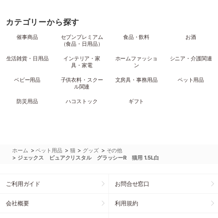
カテゴリーから探す
催事商品
セブンプレミアム
食品・飲料
お酒
（食品・日用品）
生活雑貨・日用品
インテリア・家
ホームファッショ
シニア・介護関連
具・家電
ン
ベビー用品
子供衣料・スクー
文房具・事務用品
ペット用品
ル関連
防災用品
ハコストック
ギフト
>
>
>
>
ホーム
ペット用品
猫
グッズ
その他
>
ジェックス ピュアクリスタル グラッシーR 猫用 1.5L白
ご利用ガイド
お問合せ窓口
会社概要
利用規約