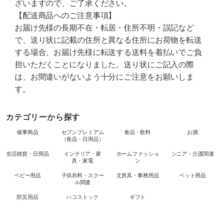
ざいますので、ご了承ください。
【配送商品へのご注意事項】
お届け先様の長期不在・転居・住所不明・誤記など
で、送り状に記載の住所と異なる住所にお荷物を転送
する場合、お届け先様に転送する送料を着払いでご負
担いただくことになりました。送り状にご記入の際
は、お間違いがないよう十分にご注意をお願いしま
す。
カテゴリーから探す
催事商品
セブンプレミアム
食品・飲料
お酒
（食品・日用品）
生活雑貨・日用品
インテリア・家
ホームファッショ
シニア・介護関連
具・家電
ン
ベビー用品
子供衣料・スクー
文房具・事務用品
ペット用品
ル関連
防災用品
ハコストック
ギフト