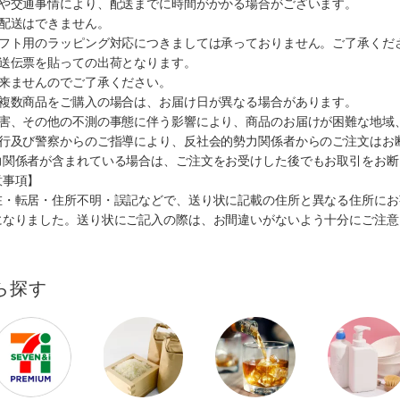
順や交通事情により、配送までに時間がかかる場合がございます。
の配送はできません。
ギフト用のラッピング対応につきましては承っておりません。ご了承くだ
配送伝票を貼っての出荷となります。
出来ませんのでご了承ください。
も複数商品をご購入の場合は、お届け日が異なる場合があります。
災害、その他の不測の事態に伴う影響により、商品のお届けが困難な地域
施行及び警察からのご指導により、反社会的勢力関係者からのご注文はお
力関係者が含まれている場合は、ご注文をお受けした後でもお取引をお断
意事項】
在・転居・住所不明・誤記などで、送り状に記載の住所と異なる住所にお
になりました。送り状にご記入の際は、お間違いがないよう十分にご注意
ら探す