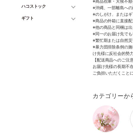
※商品在庫・天候不
ハコストック
※沖縄、一部離島へ
※のしがけ、または
ギフト
※商品の外箱に直接
※他の商品と同梱は
※同一のお届け先で
※繁忙期または自然
※暴力団排除条例の
け先様に反社会的勢
【配送商品へのご注
お届け先様の長期不
ご負担いただくこと
カテゴリーか