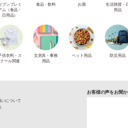
セブンプレミ
食品・飲料
お酒
生活雑貨・
アム（食品・
用品
日用品）
子供衣料・ス
文房具・事務
ペット用品
防災用品
クール関連
用品
お客様の声をお聞か
扱いについて
示