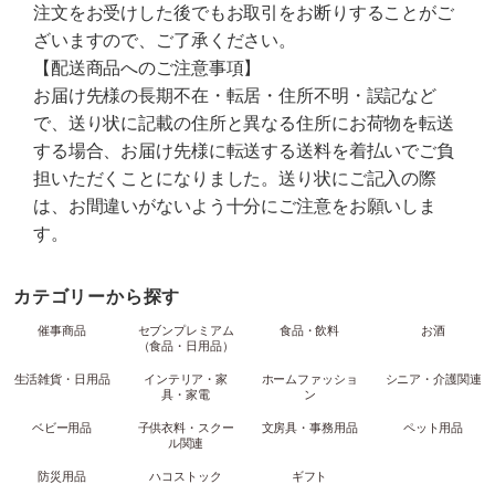
注文をお受けした後でもお取引をお断りすることがご
ざいますので、ご了承ください。
【配送商品へのご注意事項】
お届け先様の長期不在・転居・住所不明・誤記など
で、送り状に記載の住所と異なる住所にお荷物を転送
する場合、お届け先様に転送する送料を着払いでご負
担いただくことになりました。送り状にご記入の際
は、お間違いがないよう十分にご注意をお願いしま
す。
カテゴリーから探す
催事商品
セブンプレミアム
食品・飲料
お酒
（食品・日用品）
生活雑貨・日用品
インテリア・家
ホームファッショ
シニア・介護関連
具・家電
ン
ベビー用品
子供衣料・スクー
文房具・事務用品
ペット用品
ル関連
防災用品
ハコストック
ギフト