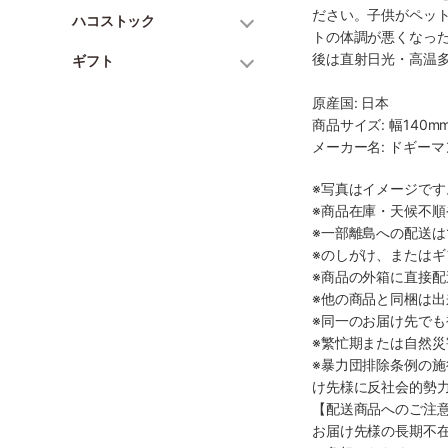
ださい。子供がペッ
ハコストック
トの体調が悪くなっ
後は直射日光・高温
ギフト
原産国: 日本
商品サイズ: 幅140mm
メーカー名: ドギー
※写真はイメージで
※商品在庫・天候不
※一部離島への配送は
※のしがけ、または
※商品の外箱に直接
※他の商品と同梱は
※同一のお届け先で
※繁忙期または自然
※暴力団排除条例の
け先様に反社会的勢
【配送商品へのご注
お届け先様の長期不