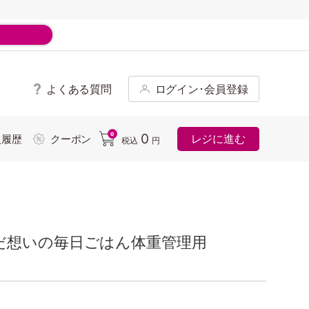
よくある質問
ログイン･会員登録
ド
0
0
レジに進む
入履歴
クーポン
税込
円
だ想いの毎日ごはん体重管理用