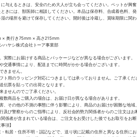
トに与えるときは、安全のため大人が立ち会ってください。ペットが興奮
たときには、獣医師に相談してください。本品は保存料、合成着色料、発
多湿の場所を避けて保存してください。開封後は冷蔵し、賞味期限に関わ
 × 奥行き75mm × 高さ215mm
マンハヤシ株式会社トーア事業部
す。実際にお届けする商品とパッケージなどが異なる場合がございます。
順や交通事情により、配送までに時間がかかる場合がございます。
できません。
ギフト用のラッピング対応につきましては承っておりません。ご了承くだ
配送伝票を貼っての出荷となります。
出来ませんのでご了承ください。
も複数商品をご購入の場合は、お届け日が異なる場合があります。
災害、その他の不測の事態に伴う影響により、商品のお届けが困難な地域
施行及び警察からのご指導により、反社会的勢力関係者からのご注文はお
力関係者が含まれている場合は、ご注文をお受けした後でもお取引をお断
意事項】
在・転居・住所不明・誤記などで、送り状に記載の住所と異なる住所にお