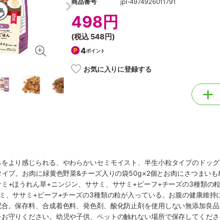
商品番号
jpl-4974926011791
498円
(税込
548円
)
4
ポイント
お気に入りに登録する
みをより感じられる、やわらかいセミモイスト、半生小粒タイプのドッグ
タイプ。お肉に緑黄色野菜&チーズ入りの袋50g×2個とお肉にさつまいも
ミ+ほうれん草+ニンジン、ササミ、ササミ+ビーフ+チーズの3種類の
ミ、ササミ+ビーフ+チーズの3種類の粒が入っている。お腹の健康維
配合。保存料、合成着色料、発色剤、酸化防止剤を使用しない無添加良品
をお守りください。幼児や子供、ペットの触れない場所で保存してくださ