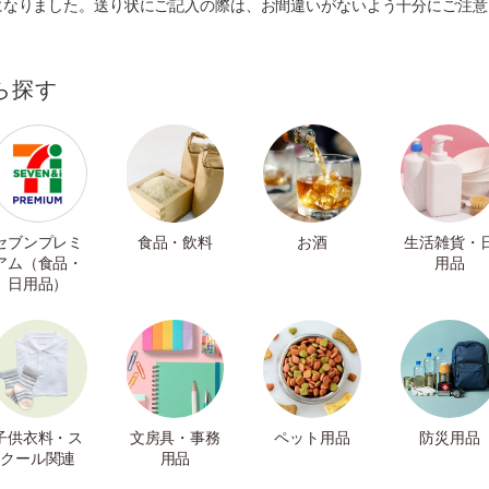
になりました。送り状にご記入の際は、お間違いがないよう十分にご注意
ら探す
セブンプレミ
食品・飲料
お酒
生活雑貨・
アム（食品・
用品
日用品）
子供衣料・ス
文房具・事務
ペット用品
防災用品
クール関連
用品