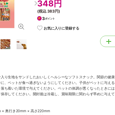
348円
(税込
383円
)
3
ポイント
お気に入りに登録する
骨入り生地をサンドしたおいしくヘルシーなソフトスナック。関節の健康
考に、ペットが食べ過ぎないようにしてください。子供がペットに与える
、落ち着いた環境で与えてください。ペットの体調が悪くなったときには
て保存してください。開封後は冷蔵し、賞味期限に関わらず早めに与えて
 × 奥行き20mm × 高さ220mm