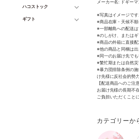
メーカー名: ドギー
ハコストック
※写真はイメージで
ギフト
※商品在庫・天候不
※一部離島への配送は
※のしがけ、または
※商品の外箱に直接
※他の商品と同梱は
※同一のお届け先で
※繁忙期または自然
※暴力団排除条例の
け先様に反社会的勢
【配送商品へのご注
お届け先様の長期不
ご負担いただくこと
カテゴリーか