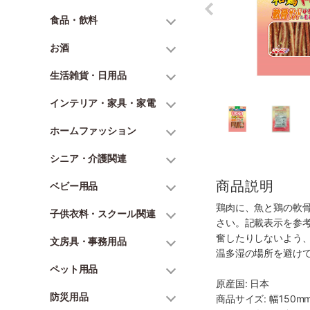
食品・飲料
お酒
生活雑貨・日用品
インテリア・家具・家電
ホームファッション
シニア・介護関連
商品説明
ベビー用品
鶏肉に、魚と鶏の軟
子供衣料・スクール関連
さい。記載表示を参
奮したりしないよう
文房具・事務用品
温多湿の場所を避け
ペット用品
原産国: 日本
防災用品
商品サイズ: 幅150mm