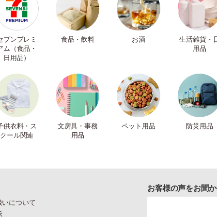
セブンプレミ
食品・飲料
お酒
生活雑貨・
アム（食品・
用品
日用品）
子供衣料・ス
文房具・事務
ペット用品
防災用品
クール関連
用品
お客様の声をお聞か
扱いについて
示