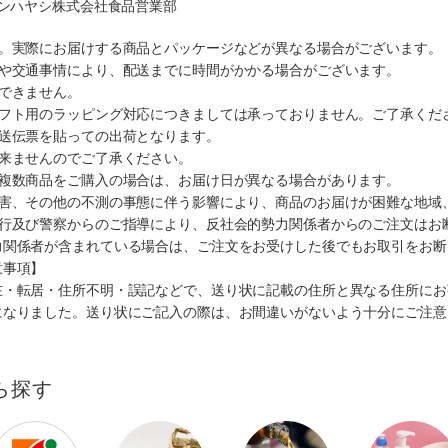
マンハヤシ株式会社食品営業部
す。実際にお届けする商品とパッケージなどが異なる場合がございます。
順や交通事情により、配送までに時間がかかる場合がございます。
できません。
ギフト用のラッピング対応につきましては承っておりません。ご了承くだ
配送伝票を貼っての出荷となります。
出来ませんのでご了承ください。
も複数商品をご購入の場合は、お届け日が異なる場合があります。
災害、その他の不測の事態に伴う影響により、商品のお届けが困難な地域
施行及び警察からのご指導により、反社会的勢力関係者からのご注文はお
力関係者が含まれている場合は、ご注文をお受けした後でもお取引をお断
意事項】
在・転居・住所不明・誤記などで、送り状に記載の住所と異なる住所にお
になりました。送り状にご記入の際は、お間違いがないよう十分にご注意
ら探す