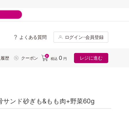
よくある質問
ログイン･会員登録
ド
0
0
レジに進む
入履歴
クーポン
税込
円
サンド砂ぎも&もも肉+野菜60g