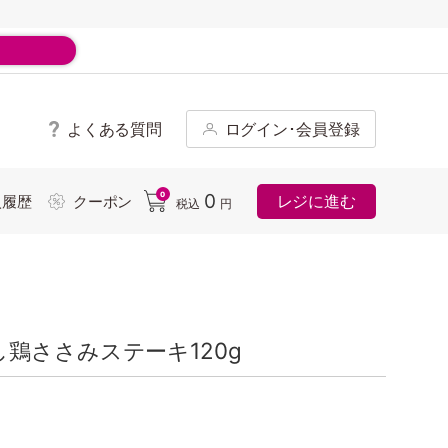
よくある質問
ログイン･会員登録
ド
0
0
レジに進む
入履歴
クーポン
税込
円
鶏ささみステーキ120g