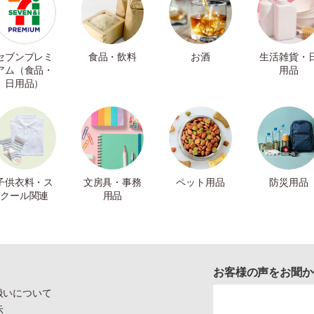
セブンプレミ
食品・飲料
お酒
生活雑貨・
アム（食品・
用品
日用品）
子供衣料・ス
文房具・事務
ペット用品
防災用品
クール関連
用品
お客様の声をお聞か
扱いについて
示