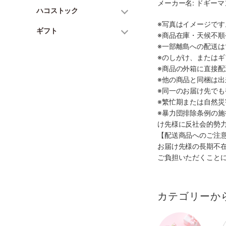
メーカー名: ドギー
ハコストック
※写真はイメージで
ギフト
※商品在庫・天候不
※一部離島への配送は
※のしがけ、または
※商品の外箱に直接
※他の商品と同梱は
※同一のお届け先で
※繁忙期または自然
※暴力団排除条例の
け先様に反社会的勢
【配送商品へのご注
お届け先様の長期不
ご負担いただくこと
カテゴリーか