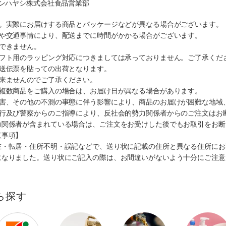
マンハヤシ株式会社食品営業部
す。実際にお届けする商品とパッケージなどが異なる場合がございます。
順や交通事情により、配送までに時間がかかる場合がございます。
できません。
ギフト用のラッピング対応につきましては承っておりません。ご了承くだ
配送伝票を貼っての出荷となります。
出来ませんのでご了承ください。
も複数商品をご購入の場合は、お届け日が異なる場合があります。
災害、その他の不測の事態に伴う影響により、商品のお届けが困難な地域
施行及び警察からのご指導により、反社会的勢力関係者からのご注文はお
力関係者が含まれている場合は、ご注文をお受けした後でもお取引をお断
意事項】
在・転居・住所不明・誤記などで、送り状に記載の住所と異なる住所にお
になりました。送り状にご記入の際は、お間違いがないよう十分にご注意
ら探す