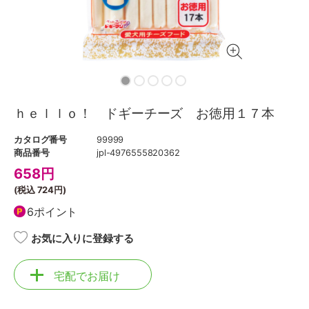
ｈｅｌｌｏ！ ドギーチーズ お徳用１７本
カタログ番号
99999
商品番号
jpl-4976555820362
658
円
(税込
724円
)
6ポイント
お気に入りに登録する
宅配でお届け