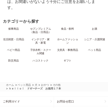
は、お間違いがないよう十分にご注意をお願いしま
す。
カテゴリーから探す
催事商品
セブンプレミアム
食品・飲料
お酒
（食品・日用品）
生活雑貨・日用品
インテリア・家
ホームファッショ
シニア・介護関連
具・家電
ン
ベビー用品
子供衣料・スクー
文房具・事務用品
ペット用品
ル関連
防災用品
ハコストック
ギフト
>
>
>
>
ホーム
ペット用品
犬
おやつ
その他
>
ｈｅｌｌｏ！ ドギーチーズ お徳用１７本
ご利用ガイド
お問合せ窓口