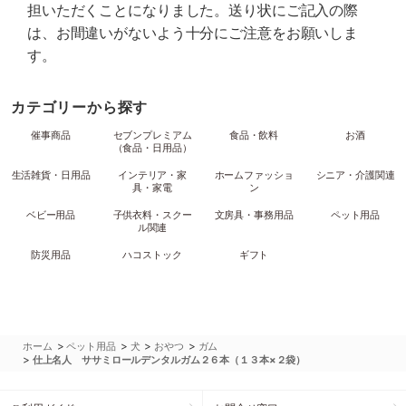
担いただくことになりました。送り状にご記入の際
は、お間違いがないよう十分にご注意をお願いしま
す。
カテゴリーから探す
催事商品
セブンプレミアム
食品・飲料
お酒
（食品・日用品）
生活雑貨・日用品
インテリア・家
ホームファッショ
シニア・介護関連
具・家電
ン
ベビー用品
子供衣料・スクー
文房具・事務用品
ペット用品
ル関連
防災用品
ハコストック
ギフト
>
>
>
>
ホーム
ペット用品
犬
おやつ
ガム
>
仕上名人 ササミロールデンタルガム２６本（１３本×２袋）