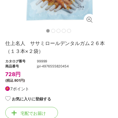
仕上名人 ササミロールデンタルガム２６本
（１３本×２袋）
カタログ番号
99999
商品番号
jpl-4976555820454
728
円
(税込
801円
)
7ポイント
お気に入りに登録する
宅配でお届け