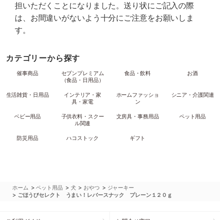
担いただくことになりました。送り状にご記入の際
は、お間違いがないよう十分にご注意をお願いしま
す。
カテゴリーから探す
催事商品
セブンプレミアム
食品・飲料
お酒
（食品・日用品）
生活雑貨・日用品
インテリア・家
ホームファッショ
シニア・介護関連
具・家電
ン
ベビー用品
子供衣料・スクー
文房具・事務用品
ペット用品
ル関連
防災用品
ハコストック
ギフト
>
>
>
>
ホーム
ペット用品
犬
おやつ
ジャーキー
>
ごほうびセレクト うまい！レバースナック プレーン１２０ｇ