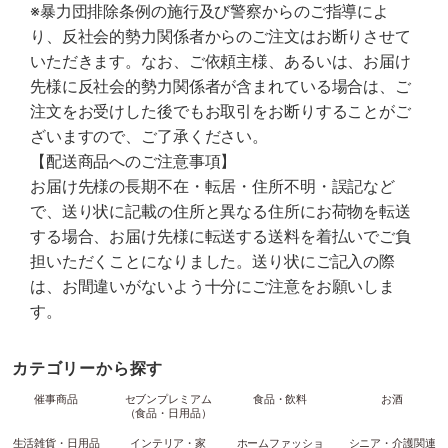
※暴力団排除条例の施行及び警察からのご指導によ
り、反社会的勢力関係者からのご注文はお断りさせて
いただきます。なお、ご依頼主様、あるいは、お届け
先様に反社会的勢力関係者が含まれている場合は、ご
注文をお受けした後でもお取引をお断りすることがご
ざいますので、ご了承ください。
【配送商品へのご注意事項】
お届け先様の長期不在・転居・住所不明・誤記など
で、送り状に記載の住所と異なる住所にお荷物を転送
する場合、お届け先様に転送する送料を着払いでご負
担いただくことになりました。送り状にご記入の際
は、お間違いがないよう十分にご注意をお願いしま
す。
カテゴリーから探す
催事商品
セブンプレミアム
食品・飲料
お酒
（食品・日用品）
生活雑貨・日用品
インテリア・家
ホームファッショ
シニア・介護関連