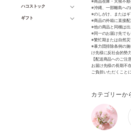
※商品在庫・天候不
ハコストック
※沖縄、一部離島へ
※のしがけ、または
ギフト
※商品の外箱に直接
※他の商品と同梱は
※同一のお届け先で
※繁忙期または自然
※暴力団排除条例の
け先様に反社会的勢
【配送商品へのご注
お届け先様の長期不
ご負担いただくこと
カテゴリーか