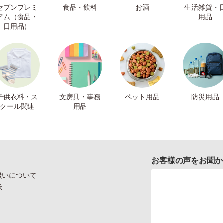
セブンプレミ
食品・飲料
お酒
生活雑貨・
アム（食品・
用品
日用品）
子供衣料・ス
文房具・事務
ペット用品
防災用品
クール関連
用品
お客様の声をお聞か
扱いについて
示