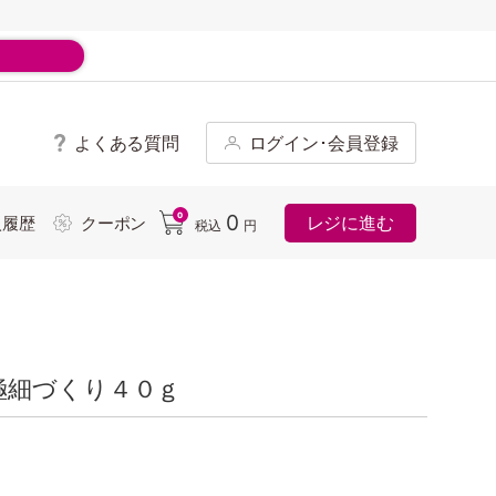
よくある質問
ログイン･会員登録
ド
0
0
レジに進む
入履歴
クーポン
税込
円
極細づくり４０ｇ