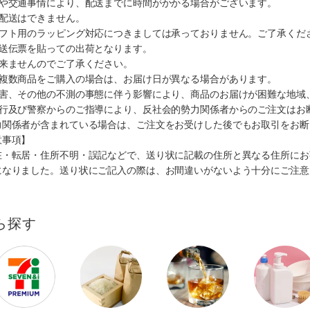
順や交通事情により、配送までに時間がかかる場合がございます。
の配送はできません。
ギフト用のラッピング対応につきましては承っておりません。ご了承くだ
配送伝票を貼っての出荷となります。
出来ませんのでご了承ください。
も複数商品をご購入の場合は、お届け日が異なる場合があります。
災害、その他の不測の事態に伴う影響により、商品のお届けが困難な地域
施行及び警察からのご指導により、反社会的勢力関係者からのご注文はお
力関係者が含まれている場合は、ご注文をお受けした後でもお取引をお断
意事項】
在・転居・住所不明・誤記などで、送り状に記載の住所と異なる住所にお
になりました。送り状にご記入の際は、お間違いがないよう十分にご注意
ら探す