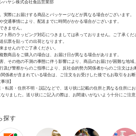
マンハヤシ株式会社食品営業部
す。実際にお届けする商品とパッケージなどが異なる場合がございます。
順や交通事情により、配送までに時間がかかる場合がございます。
できません。
ギフト用のラッピング対応につきましては承っておりません。ご了承くだ
配送伝票を貼っての出荷となります。
出来ませんのでご了承ください。
も複数商品をご購入の場合は、お届け日が異なる場合があります。
災害、その他の不測の事態に伴う影響により、商品のお届けが困難な地域
施行及び警察からのご指導により、反社会的勢力関係者からのご注文はお
力関係者が含まれている場合は、ご注文をお受けした後でもお取引をお断
意事項】
在・転居・住所不明・誤記などで、送り状に記載の住所と異なる住所にお
になりました。送り状にご記入の際は、お間違いがないよう十分にご注意
ら探す