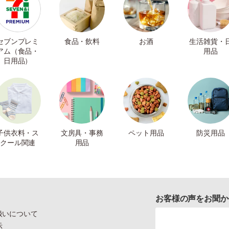
セブンプレミ
食品・飲料
お酒
生活雑貨・
アム（食品・
用品
日用品）
子供衣料・ス
文房具・事務
ペット用品
防災用品
クール関連
用品
お客様の声をお聞か
扱いについて
示