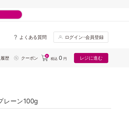
よくある質問
ログイン･会員登録
ド
0
0
レジに進む
入履歴
クーポン
税込
円
レーン100g