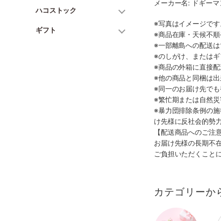
メーカー名: ドギー
ハコストック
※写真はイメージで
ギフト
※商品在庫・天候不
※一部離島への配送は
※のしがけ、または
※商品の外箱に直接
※他の商品と同梱は
※同一のお届け先で
※繁忙期または自然
※暴力団排除条例の
け先様に反社会的勢
【配送商品へのご注
お届け先様の長期不
ご負担いただくこと
カテゴリーか