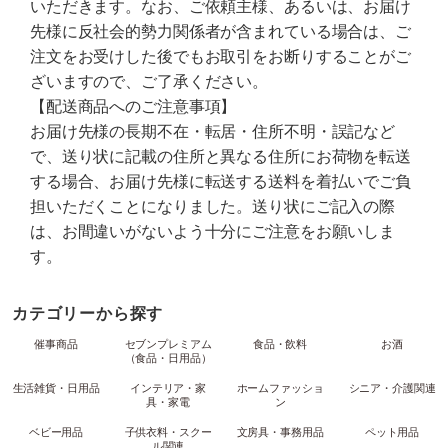
いただきます。なお、ご依頼主様、あるいは、お届け
先様に反社会的勢力関係者が含まれている場合は、ご
注文をお受けした後でもお取引をお断りすることがご
ざいますので、ご了承ください。
【配送商品へのご注意事項】
お届け先様の長期不在・転居・住所不明・誤記など
で、送り状に記載の住所と異なる住所にお荷物を転送
する場合、お届け先様に転送する送料を着払いでご負
担いただくことになりました。送り状にご記入の際
は、お間違いがないよう十分にご注意をお願いしま
す。
カテゴリーから探す
催事商品
セブンプレミアム
食品・飲料
お酒
（食品・日用品）
生活雑貨・日用品
インテリア・家
ホームファッショ
シニア・介護関連
具・家電
ン
ベビー用品
子供衣料・スクー
文房具・事務用品
ペット用品
ル関連