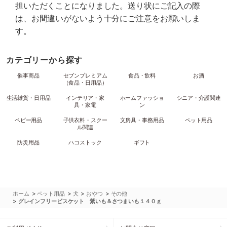
担いただくことになりました。送り状にご記入の際
は、お間違いがないよう十分にご注意をお願いしま
す。
カテゴリーから探す
催事商品
セブンプレミアム
食品・飲料
お酒
（食品・日用品）
生活雑貨・日用品
インテリア・家
ホームファッショ
シニア・介護関連
具・家電
ン
ベビー用品
子供衣料・スクー
文房具・事務用品
ペット用品
ル関連
防災用品
ハコストック
ギフト
>
>
>
>
ホーム
ペット用品
犬
おやつ
その他
>
グレインフリービスケット 紫いも＆さつまいも１４０ｇ