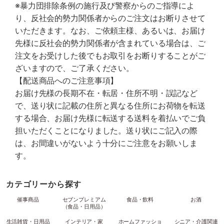
※暴力団排除条例の施行及び警察からのご指導によ
り、反社会的勢力関係者からのご注文はお断りさせて
いただきます。なお、ご依頼主様、あるいは、お届け
先様に反社会的勢力関係者が含まれている場合は、ご
注文をお受けした後でもお取引をお断りすることがご
ざいますので、ご了承ください。
【配送商品へのご注意事項】
お届け先様の長期不在・転居・住所不明・誤記など
で、送り状に記載の住所と異なる住所にお荷物を転送
する場合、お届け先様に転送する送料を着払いでご負
担いただくことになりました。送り状にご記入の際
は、お間違いがないよう十分にご注意をお願いしま
す。
カテゴリーから探す
催事商品
セブンプレミアム
食品・飲料
お酒
（食品・日用品）
生活雑貨・日用品
インテリア・家
ホームファッショ
シニア・介護関連