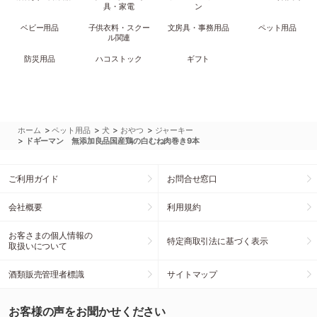
具・家電
ン
ベビー用品
子供衣料・スクー
文房具・事務用品
ペット用品
ル関連
防災用品
ハコストック
ギフト
>
>
>
>
ホーム
ペット用品
犬
おやつ
ジャーキー
>
ドギーマン 無添加良品国産鶏の白むね肉巻き9本
ご利用ガイド
お問合せ窓口
会社概要
利用規約
お客さまの個人情報の
特定商取引法に基づく表示
取扱いについて
酒類販売管理者標識
サイトマップ
お客様の声をお聞かせください