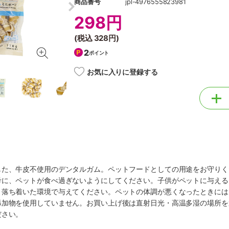
商品番号
jpl-4976555823981
298円
(税込
328円
)
2
ポイント
お気に入りに登録する
した、牛皮不使用のデンタルガム。ペットフードとしての用途をお守りく
考に、ペットが食べ過ぎないようにしてください。子供がペットに与える
、落ち着いた環境で与えてください。ペットの体調が悪くなったときには
添加物を使用していません。お買い上げ後は直射日光・高温多湿の場所を
ださい。