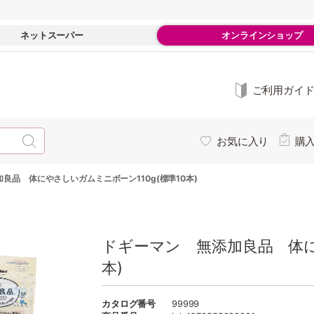
ネットスーパー
オンラインショップ
ご利用ガイ
お気に入り
購
良品 体にやさしいガムミニボーン110g(標準10本)
ドギーマン 無添加良品 体にや
本)
カタログ番号
99999