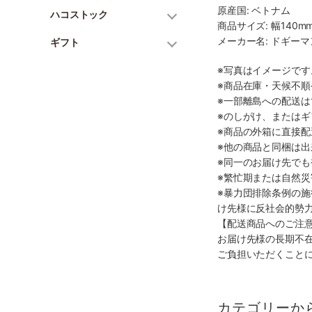
原産国: ベトナム
ハコストック
商品サイズ: 幅140mm
メーカー名: ドギー
ギフト
※写真はイメージで
※商品在庫・天候不
※一部離島への配送は
※のしがけ、または
※商品の外箱に直接
※他の商品と同梱は
※同一のお届け先で
※繁忙期または自然
※暴力団排除条例の
け先様に反社会的勢
【配送商品へのご注
お届け先様の長期不
ご負担いただくこと
カテゴリーか