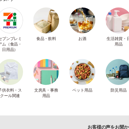
セブンプレミ
食品・飲料
お酒
生活雑貨・
アム（食品・
用品
日用品）
子供衣料・ス
文房具・事務
ペット用品
防災用品
クール関連
用品
お客様の声をお聞か