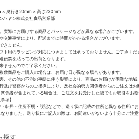
 × 奥行き20mm × 高さ230mm
マンハヤシ株式会社食品営業部
す。実際にお届けする商品とパッケージなどが異なる場合がございます。
順や交通事情により、配送までに時間がかかる場合がございます。
できません。
ギフト用のラッピング対応につきましては承っておりません。ご了承くだ
配送伝票を貼っての出荷となります。
出来ませんのでご了承ください。
も複数商品をご購入の場合は、お届け日が異なる場合があります。
災害、その他の不測の事態に伴う影響により、商品のお届けが困難な地域
施行及び警察からのご指導により、反社会的勢力関係者からのご注文はお
力関係者が含まれている場合は、ご注文をお受けした後でもお取引をお断
意事項】
在・転居・住所不明・誤記などで、送り状に記載の住所と異なる住所にお
になりました。送り状にご記入の際は、お間違いがないよう十分にご注意
ら探す