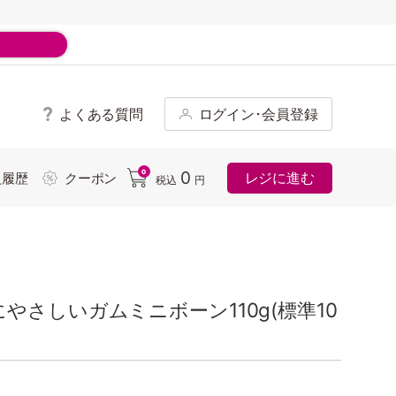
よくある質問
ログイン･会員登録
ド
0
0
レジに進む
入履歴
クーポン
税込
円
さしいガムミニボーン110g(標準10