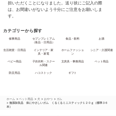
担いただくことになりました。送り状にご記入の際
は、お間違いがないよう十分にご注意をお願いしま
す。
カテゴリーから探す
催事商品
セブンプレミアム
食品・飲料
お酒
（食品・日用品）
生活雑貨・日用品
インテリア・家
ホームファッショ
シニア・介護関連
具・家電
ン
ベビー用品
子供衣料・スクー
文房具・事務用品
ペット用品
ル関連
防災用品
ハコストック
ギフト
>
>
>
>
ホーム
ペット用品
犬
おやつ
ガム
>
無添加良品 体にやさしいガム くるくるミニスティック１２０ｇ（標準３６
本）