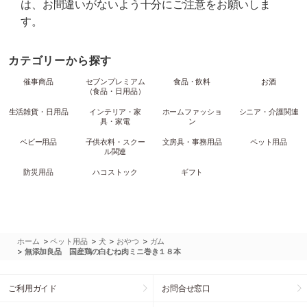
は、お間違いがないよう十分にご注意をお願いしま
す。
カテゴリーから探す
催事商品
セブンプレミアム
食品・飲料
お酒
（食品・日用品）
生活雑貨・日用品
インテリア・家
ホームファッショ
シニア・介護関連
具・家電
ン
ベビー用品
子供衣料・スクー
文房具・事務用品
ペット用品
ル関連
防災用品
ハコストック
ギフト
>
>
>
>
ホーム
ペット用品
犬
おやつ
ガム
>
無添加良品 国産鶏の白むね肉ミニ巻き１８本
ご利用ガイド
お問合せ窓口