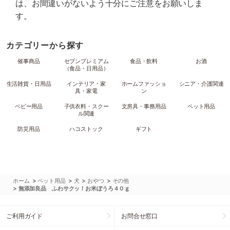
は、お間違いがないよう十分にご注意をお願いしま
す。
カテゴリーから探す
催事商品
セブンプレミアム
食品・飲料
お酒
（食品・日用品）
生活雑貨・日用品
インテリア・家
ホームファッショ
シニア・介護関連
具・家電
ン
ベビー用品
子供衣料・スクー
文房具・事務用品
ペット用品
ル関連
防災用品
ハコストック
ギフト
>
>
>
>
ホーム
ペット用品
犬
おやつ
その他
>
無添加良品 ふわサクッ！お米ぼうろ４０ｇ
ご利用ガイド
お問合せ窓口