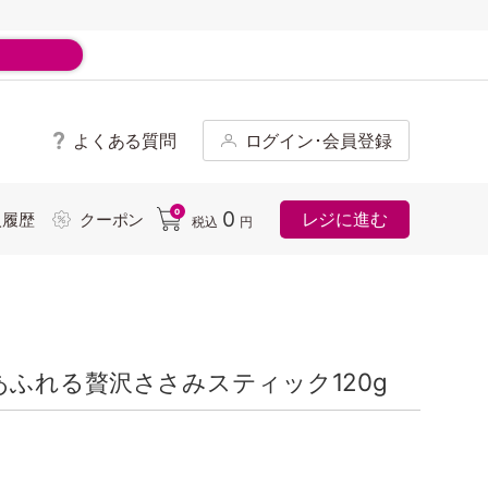
よくある質問
ログイン･会員登録
ド
0
0
レジに進む
入履歴
クーポン
税込
円
ふれる贅沢ささみスティック120g