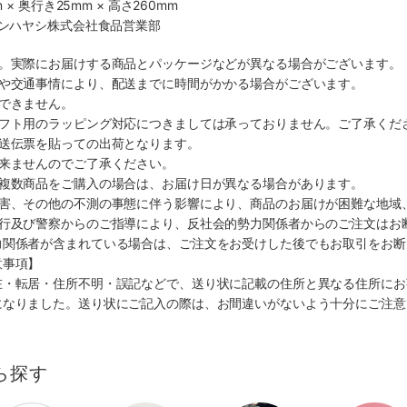
 × 奥行き25mm × 高さ260mm
マンハヤシ株式会社食品営業部
す。実際にお届けする商品とパッケージなどが異なる場合がございます。
順や交通事情により、配送までに時間がかかる場合がございます。
できません。
ギフト用のラッピング対応につきましては承っておりません。ご了承くだ
配送伝票を貼っての出荷となります。
出来ませんのでご了承ください。
も複数商品をご購入の場合は、お届け日が異なる場合があります。
災害、その他の不測の事態に伴う影響により、商品のお届けが困難な地域
施行及び警察からのご指導により、反社会的勢力関係者からのご注文はお
力関係者が含まれている場合は、ご注文をお受けした後でもお取引をお断
意事項】
在・転居・住所不明・誤記などで、送り状に記載の住所と異なる住所にお
になりました。送り状にご記入の際は、お間違いがないよう十分にご注意
ら探す