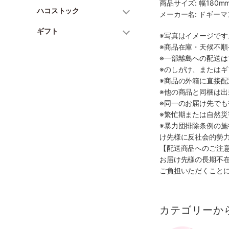
商品サイズ: 幅180mm
ハコストック
メーカー名: ドギー
ギフト
※写真はイメージで
※商品在庫・天候不
※一部離島への配送は
※のしがけ、または
※商品の外箱に直接
※他の商品と同梱は
※同一のお届け先で
※繁忙期または自然
※暴力団排除条例の
け先様に反社会的勢
【配送商品へのご注
お届け先様の長期不
ご負担いただくこと
カテゴリーか