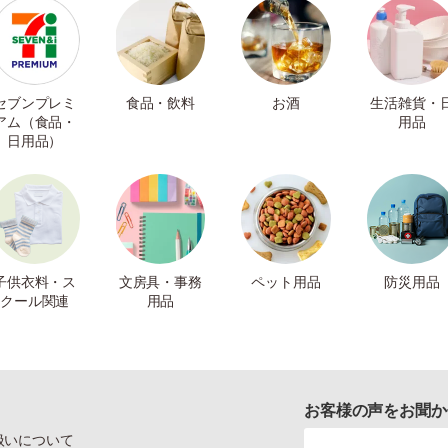
セブンプレミ
食品・飲料
お酒
生活雑貨・
アム（食品・
用品
日用品）
子供衣料・ス
文房具・事務
ペット用品
防災用品
クール関連
用品
お客様の声をお聞か
扱いについて