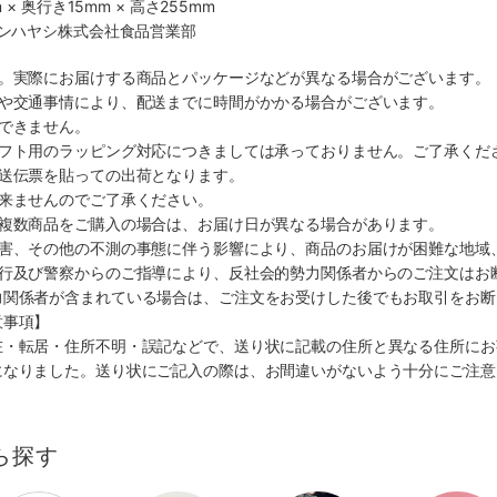
 × 奥行き15mm × 高さ255mm
マンハヤシ株式会社食品営業部
す。実際にお届けする商品とパッケージなどが異なる場合がございます。
順や交通事情により、配送までに時間がかかる場合がございます。
できません。
ギフト用のラッピング対応につきましては承っておりません。ご了承くだ
配送伝票を貼っての出荷となります。
出来ませんのでご了承ください。
も複数商品をご購入の場合は、お届け日が異なる場合があります。
災害、その他の不測の事態に伴う影響により、商品のお届けが困難な地域
施行及び警察からのご指導により、反社会的勢力関係者からのご注文はお
力関係者が含まれている場合は、ご注文をお受けした後でもお取引をお断
意事項】
在・転居・住所不明・誤記などで、送り状に記載の住所と異なる住所にお
になりました。送り状にご記入の際は、お間違いがないよう十分にご注意
ら探す