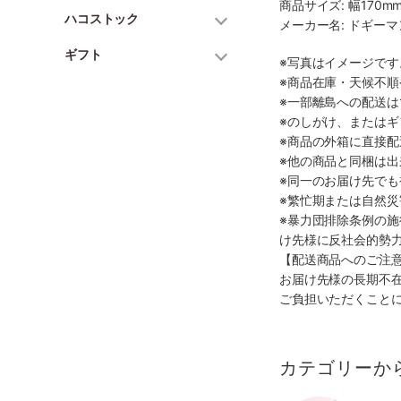
商品サイズ: 幅170mm
ハコストック
メーカー名: ドギー
ギフト
※写真はイメージで
※商品在庫・天候不
※一部離島への配送は
※のしがけ、または
※商品の外箱に直接
※他の商品と同梱は
※同一のお届け先で
※繁忙期または自然
※暴力団排除条例の
け先様に反社会的勢
【配送商品へのご注
お届け先様の長期不
ご負担いただくこと
カテゴリーか