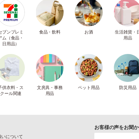
セブンプレミ
食品・飲料
お酒
生活雑貨・
アム（食品・
用品
日用品）
子供衣料・ス
文房具・事務
ペット用品
防災用品
クール関連
用品
お客様の声をお聞か
扱いについて