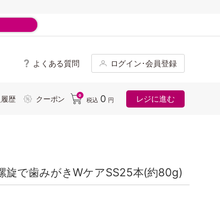
よくある質問
ログイン･会員登録
ド
0
0
レジに進む
入履歴
クーポン
税込
円
で歯みがきWケアSS25本(約80g)