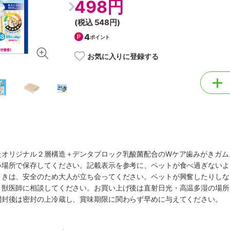
498円
(税込
548円
)
4
ポイント
お気に入りに登録する
たオリジナル２層構造＋デンタブロック乳酸菌配合のWケア歯みがきガム
い場所で保存してください。記載表示を参考に、ペットが食べ過ぎないよ
ときは、安全のため大人が立ち会ってください。ペットが興奮したりしな
、獣医師に相談してください。お買い上げ後は直射日光・高温多湿の場所
開封後は密封の上冷蔵し、賞味期限に関わらず早めに与えてください。