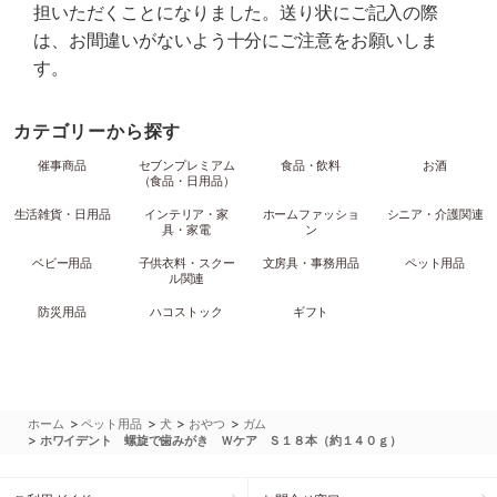
担いただくことになりました。送り状にご記入の際
は、お間違いがないよう十分にご注意をお願いしま
す。
カテゴリーから探す
催事商品
セブンプレミアム
食品・飲料
お酒
（食品・日用品）
生活雑貨・日用品
インテリア・家
ホームファッショ
シニア・介護関連
具・家電
ン
ベビー用品
子供衣料・スクー
文房具・事務用品
ペット用品
ル関連
防災用品
ハコストック
ギフト
>
>
>
>
ホーム
ペット用品
犬
おやつ
ガム
>
ホワイデント 螺旋で歯みがき Ｗケア Ｓ１８本（約１４０ｇ）