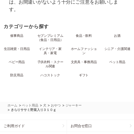
は、お間違いがないよう十分にご注意をお願いしま
す。
カテゴリーから探す
催事商品
セブンプレミアム
食品・飲料
お酒
（食品・日用品）
生活雑貨・日用品
インテリア・家
ホームファッショ
シニア・介護関連
具・家電
ン
ベビー用品
子供衣料・スクー
文房具・事務用品
ペット用品
ル関連
防災用品
ハコストック
ギフト
>
>
>
>
ホーム
ペット用品
犬
おやつ
ジャーキー
>
きらりササミ野菜入り３１０ｇ
ご利用ガイド
お問合せ窓口