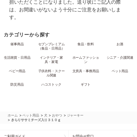
担いただくことになりました。送り状にご記入の際
は、お間違いがないよう十分にご注意をお願いしま
す。
カテゴリーから探す
催事商品
セブンプレミアム
食品・飲料
お酒
（食品・日用品）
生活雑貨・日用品
インテリア・家
ホームファッショ
シニア・介護関連
具・家電
ン
ベビー用品
子供衣料・スクー
文房具・事務用品
ペット用品
ル関連
防災用品
ハコストック
ギフト
>
>
>
>
ホーム
ペット用品
犬
おやつ
ジャーキー
>
きらりササミチーズ入り３１０ｇ
ご利用ガイド
お問合せ窓口