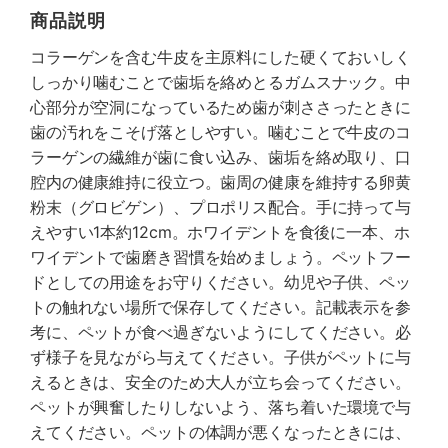
商品説明
コラーゲンを含む牛皮を主原料にした硬くておいしく
しっかり噛むことで歯垢を絡めとるガムスナック。中
心部分が空洞になっているため歯が刺ささったときに
歯の汚れをこそげ落としやすい。噛むことで牛皮のコ
ラーゲンの繊維が歯に食い込み、歯垢を絡め取り、口
腔内の健康維持に役立つ。歯周の健康を維持する卵黄
粉末（グロビゲン）、プロポリス配合。手に持って与
えやすい1本約12cm。ホワイデントを食後に一本、ホ
ワイデントで歯磨き習慣を始めましょう。ペットフー
ドとしての用途をお守りください。幼児や子供、ペッ
トの触れない場所で保存してください。記載表示を参
考に、ペットが食べ過ぎないようにしてください。必
ず様子を見ながら与えてください。子供がペットに与
えるときは、安全のため大人が立ち会ってください。
ペットが興奮したりしないよう、落ち着いた環境で与
えてください。ペットの体調が悪くなったときには、