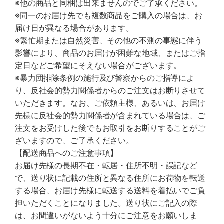
※他の商品と同梱は出来ませんのでご了承ください。
※同一のお届け先でも複数商品をご購入の場合は、お
届け日が異なる場合があります。
※繁忙期または自然災害、その他の不測の事態に伴う
影響により、商品のお届けが困難な地域、またはご指
定日などご希望にそえない場合がございます。
※暴力団排除条例の施行及び警察からのご指導によ
り、反社会的勢力関係者からのご注文はお断りさせて
いただきます。なお、ご依頼主様、あるいは、お届け
先様に反社会的勢力関係者が含まれている場合は、ご
注文をお受けした後でもお取引をお断りすることがご
ざいますので、ご了承ください。
【配送商品へのご注意事項】
お届け先様の長期不在・転居・住所不明・誤記など
で、送り状に記載の住所と異なる住所にお荷物を転送
する場合、お届け先様に転送する送料を着払いでご負
担いただくことになりました。送り状にご記入の際
は、お間違いがないよう十分にご注意をお願いしま