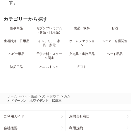
す。
カテゴリーから探す
催事商品
セブンプレミアム
食品・飲料
お酒
（食品・日用品）
生活雑貨・日用品
インテリア・家
ホームファッショ
シニア・介護関連
具・家電
ン
ベビー用品
子供衣料・スクー
文房具・事務用品
ペット用品
ル関連
防災用品
ハコストック
ギフト
>
>
>
>
ホーム
ペット用品
犬
おやつ
ガム
>
ドギーマン ホワイデント S20本
ご利用ガイド
お問合せ窓口
会社概要
利用規約