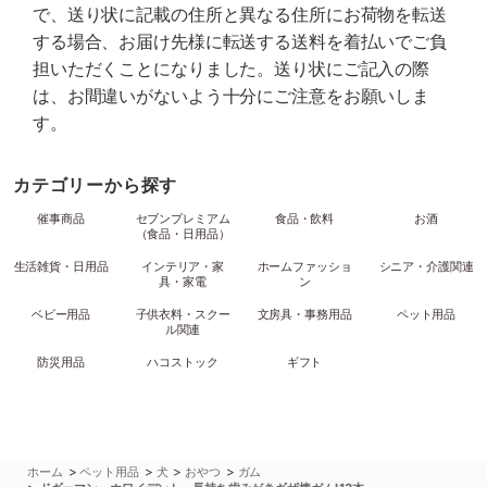
で、送り状に記載の住所と異なる住所にお荷物を転送
する場合、お届け先様に転送する送料を着払いでご負
担いただくことになりました。送り状にご記入の際
は、お間違いがないよう十分にご注意をお願いしま
す。
カテゴリーから探す
催事商品
セブンプレミアム
食品・飲料
お酒
（食品・日用品）
生活雑貨・日用品
インテリア・家
ホームファッショ
シニア・介護関連
具・家電
ン
ベビー用品
子供衣料・スクー
文房具・事務用品
ペット用品
ル関連
防災用品
ハコストック
ギフト
>
>
>
>
ホーム
ペット用品
犬
おやつ
ガム