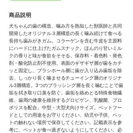
商品説明
犬ちゃんの歯の構造、噛み方を熟知した獣医師と共同
開発したオリジナル３層構造の長く噛み続けて食べる
長持ち歯みがきガム。コラーゲンを含む牛皮を主原料
にハードに仕上げたガムスナック。ほんのり甘いミル
クの香りと味が食欲をそそる。保存料・着色料・発色
剤・酸化防止剤不使用。表面のギザギザ層が歯をカチ
ッと固定し、ブラシホール層に歯が入り込み歯垢を除
去、しっかり長く噛ませるチューイング層のオリジナ
ル3層構造。3つのブラッシング層を長く噛むことで歯
垢を拭き取り口臭を防ぐ。歯垢を絡めとる特殊食物繊
維、歯周の健康を維持するグロビゲン、乳酸菌、プロ
ポリスを配合。中型・大型犬向けサイズ。ペットフー
ドとしての用途をお守りください。幼児や子供、ペッ
トの触れない場所で保存してください。記載表示を参
考に、ペットが食べ過ぎないようにしてください。必