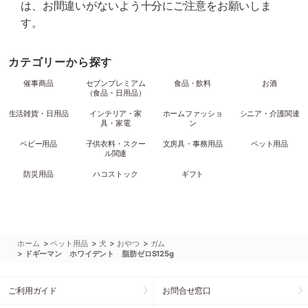
は、お間違いがないよう十分にご注意をお願いしま
す。
カテゴリーから探す
催事商品
セブンプレミアム
食品・飲料
お酒
（食品・日用品）
生活雑貨・日用品
インテリア・家
ホームファッショ
シニア・介護関連
具・家電
ン
ベビー用品
子供衣料・スクー
文房具・事務用品
ペット用品
ル関連
防災用品
ハコストック
ギフト
>
>
>
>
ホーム
ペット用品
犬
おやつ
ガム
>
ドギーマン ホワイデント 脂肪ゼロS125g
ご利用ガイド
お問合せ窓口