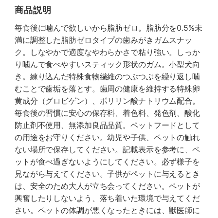
商品説明
毎食後に噛んで欲しいから脂肪ゼロ。脂肪分を0.5%未
満に調整した脂肪ゼロタイプの歯みがきガムスナッ
ク。しなやかで適度なやわらかさで粘り強い。しっか
り噛んで食べやすいスティック形状のガム。小型犬向
き。練り込んだ特殊食物繊維のつぶつぶを繰り返し噛
むことで歯垢を落とす。歯周の健康を維持する特殊卵
黄成分（グロビゲン）、ポリリン酸ナトリウム配合。
毎食後の習慣に安心の保存料、着色料、発色剤、酸化
防止剤不使用、無添加良品品質。ペットフードとして
の用途をお守りください。幼児や子供、ペットの触れ
ない場所で保存してください。記載表示を参考に、ペ
ットが食べ過ぎないようにしてください。必ず様子を
見ながら与えてください。子供がペットに与えるとき
は、安全のため大人が立ち会ってください。ペットが
興奮したりしないよう、落ち着いた環境で与えてくだ
さい。ペットの体調が悪くなったときには、獣医師に