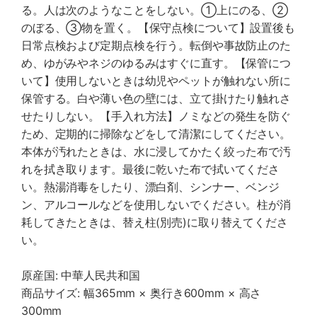
る。人は次のようなことをしない。①上にのる、②
のぼる、③物を置く。【保守点検について】設置後も
日常点検および定期点検を行う。転倒や事故防止のた
め、ゆがみやネジのゆるみはすぐに直す。【保管につ
いて】使用しないときは幼児やペットが触れない所に
保管する。白や薄い色の壁には、立て掛けたり触れさ
せたりしない。【手入れ方法】ノミなどの発生を防ぐ
ため、定期的に掃除などをして清潔にしてください。
本体が汚れたときは、水に浸してかたく絞った布で汚
れを拭き取ります。最後に乾いた布で拭いてくださ
い。熱湯消毒をしたり、漂白剤、シンナー、ベンジ
ン、アルコールなどを使用しないでください。柱が消
耗してきたときは、替え柱(別売)に取り替えてくださ
い。
原産国: 中華人民共和国
商品サイズ: 幅365mm × 奥行き600mm × 高さ
300mm