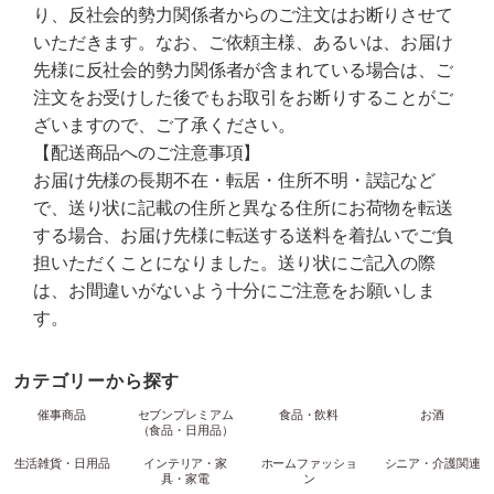
り、反社会的勢力関係者からのご注文はお断りさせて
いただきます。なお、ご依頼主様、あるいは、お届け
先様に反社会的勢力関係者が含まれている場合は、ご
注文をお受けした後でもお取引をお断りすることがご
ざいますので、ご了承ください。
【配送商品へのご注意事項】
お届け先様の長期不在・転居・住所不明・誤記など
で、送り状に記載の住所と異なる住所にお荷物を転送
する場合、お届け先様に転送する送料を着払いでご負
担いただくことになりました。送り状にご記入の際
は、お間違いがないよう十分にご注意をお願いしま
す。
カテゴリーから探す
催事商品
セブンプレミアム
食品・飲料
お酒
（食品・日用品）
生活雑貨・日用品
インテリア・家
ホームファッショ
シニア・介護関連
具・家電
ン