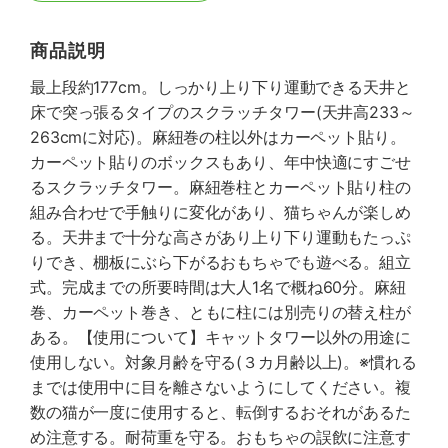
商品説明
最上段約177cm。しっかり上り下り運動できる天井と
床で突っ張るタイプのスクラッチタワー(天井高233～
263cmに対応)。麻紐巻の柱以外はカーペット貼り。
カーペット貼りのボックスもあり、年中快適にすごせ
るスクラッチタワー。麻紐巻柱とカーペット貼り柱の
組み合わせで手触りに変化があり、猫ちゃんが楽しめ
る。天井まで十分な高さがあり上り下り運動もたっぷ
りでき、棚板にぶら下がるおもちゃでも遊べる。組立
式。完成までの所要時間は大人1名で概ね60分。麻紐
巻、カーペット巻き、ともに柱には別売りの替え柱が
ある。【使用について】キャットタワー以外の用途に
使用しない。対象月齢を守る(３カ月齢以上)。※慣れる
までは使用中に目を離さないようにしてください。複
数の猫が一度に使用すると、転倒するおそれがあるた
め注意する。耐荷重を守る。おもちゃの誤飲に注意す