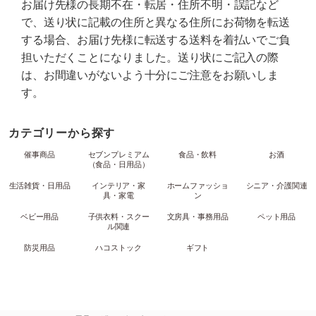
お届け先様の長期不在・転居・住所不明・誤記など
で、送り状に記載の住所と異なる住所にお荷物を転送
する場合、お届け先様に転送する送料を着払いでご負
担いただくことになりました。送り状にご記入の際
は、お間違いがないよう十分にご注意をお願いしま
す。
カテゴリーから探す
催事商品
セブンプレミアム
食品・飲料
お酒
（食品・日用品）
生活雑貨・日用品
インテリア・家
ホームファッショ
シニア・介護関連
具・家電
ン
ベビー用品
子供衣料・スクー
文房具・事務用品
ペット用品
ル関連
防災用品
ハコストック
ギフト