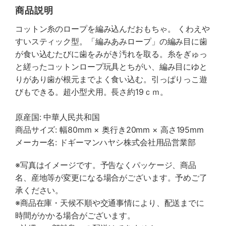
商品説明
コットン糸のロープを編み込んだおもちゃ。 くわえや
すいスティック型。「編みあみロープ」の編み目に歯
が食い込むたびに歯をみがき汚れを取る。糸をぎゅっ
と縒ったコットンロープ玩具とちがい、編み目にゆと
りがあり歯が根元までよく食い込む。引っぱりっこ遊
びもできる。超小型犬用。長さ約19ｃｍ。
原産国: 中華人民共和国
商品サイズ: 幅80mm × 奥行き20mm × 高さ195mm
メーカー名: ドギーマンハヤシ株式会社用品営業部
※写真はイメージです。予告なくパッケージ、商品
名、産地等が変更になる場合がございます。予めご了
承ください。
※商品在庫・天候不順や交通事情により、配送までに
時間がかかる場合がございます。