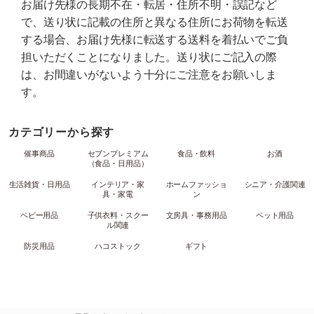
お届け先様の長期不在・転居・住所不明・誤記など
で、送り状に記載の住所と異なる住所にお荷物を転送
する場合、お届け先様に転送する送料を着払いでご負
担いただくことになりました。送り状にご記入の際
は、お間違いがないよう十分にご注意をお願いしま
す。
カテゴリーから探す
催事商品
セブンプレミアム
食品・飲料
お酒
（食品・日用品）
生活雑貨・日用品
インテリア・家
ホームファッショ
シニア・介護関連
具・家電
ン
ベビー用品
子供衣料・スクー
文房具・事務用品
ペット用品
ル関連
防災用品
ハコストック
ギフト