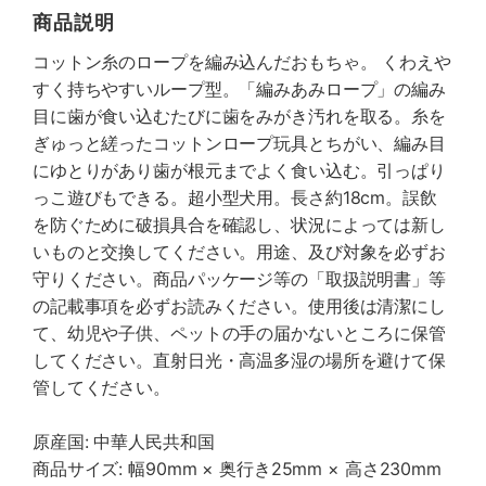
商品説明
コットン糸のロープを編み込んだおもちゃ。 くわえや
すく持ちやすいループ型。「編みあみロープ」の編み
目に歯が食い込むたびに歯をみがき汚れを取る。糸を
ぎゅっと縒ったコットンロープ玩具とちがい、編み目
にゆとりがあり歯が根元までよく食い込む。引っぱり
っこ遊びもできる。超小型犬用。長さ約18cm。誤飲
を防ぐために破損具合を確認し、状況によっては新し
いものと交換してください。用途、及び対象を必ずお
守りください。商品パッケージ等の「取扱説明書」等
の記載事項を必ずお読みください。使用後は清潔にし
て、幼児や子供、ペットの手の届かないところに保管
してください。直射日光・高温多湿の場所を避けて保
管してください。
原産国: 中華人民共和国
商品サイズ: 幅90mm × 奥行き25mm × 高さ230mm