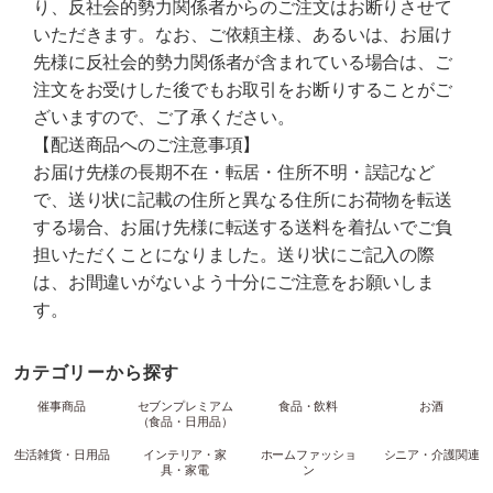
り、反社会的勢力関係者からのご注文はお断りさせて
いただきます。なお、ご依頼主様、あるいは、お届け
先様に反社会的勢力関係者が含まれている場合は、ご
注文をお受けした後でもお取引をお断りすることがご
ざいますので、ご了承ください。
【配送商品へのご注意事項】
お届け先様の長期不在・転居・住所不明・誤記など
で、送り状に記載の住所と異なる住所にお荷物を転送
する場合、お届け先様に転送する送料を着払いでご負
担いただくことになりました。送り状にご記入の際
は、お間違いがないよう十分にご注意をお願いしま
す。
カテゴリーから探す
催事商品
セブンプレミアム
食品・飲料
お酒
（食品・日用品）
生活雑貨・日用品
インテリア・家
ホームファッショ
シニア・介護関連
具・家電
ン