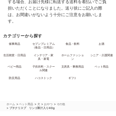
する場合、お届け先様に転送する送料を着払いでご負
担いただくことになりました。送り状にご記入の際
は、お間違いがないよう十分にご注意をお願いしま
す。
カテゴリーから探す
催事商品
セブンプレミアム
食品・飲料
お酒
（食品・日用品）
生活雑貨・日用品
インテリア・家
ホームファッショ
シニア・介護関連
具・家電
ン
ベビー用品
子供衣料・スクー
文房具・事務用品
ペット用品
ル関連
防災用品
ハコストック
ギフト
>
>
>
>
ホーム
ペット用品
犬
おやつ
その他
>
プチクリスプ リンゴ果汁入り40g