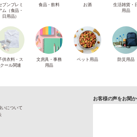
セブンプレミ
食品・飲料
お酒
生活雑貨・
アム（食品・
用品
日用品）
子供衣料・ス
文房具・事務
ペット用品
防災用品
クール関連
用品
お客様の声をお聞か
扱いについて
示