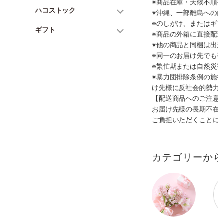
※商品在庫・天候不
ハコストック
※沖縄、一部離島へ
※のしがけ、または
ギフト
※商品の外箱に直接
※他の商品と同梱は
※同一のお届け先で
※繁忙期または自然
※暴力団排除条例の
け先様に反社会的勢
【配送商品へのご注
お届け先様の長期不
ご負担いただくこと
カテゴリーか