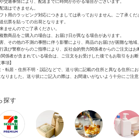
順や交通事情により、配送までに時間がかかる場合がございます。
の配送はできません。
ギフト用のラッピング対応につきましては承っておりません。ご了承くだ
配送伝票を貼っての出荷となります。
出来ませんのでご了承ください。
も複数商品をご購入の場合は、お届け日が異なる場合があります。
災害、その他の不測の事態に伴う影響により、商品のお届けが困難な地域
施行及び警察からのご指導により、反社会的勢力関係者からのご注文はお
力関係者が含まれている場合は、ご注文をお受けした後でもお取引をお断
意事項】
在・転居・住所不明・誤記などで、送り状に記載の住所と異なる住所にお
になりました。送り状にご記入の際は、お間違いがないよう十分にご注意
ら探す