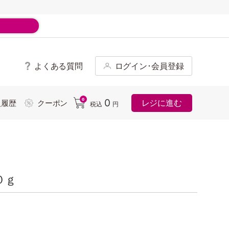
よくある質問
ログイン･会員登録
ド
0
0
レジに進む
入履歴
クーポン
税込
円
０ｇ