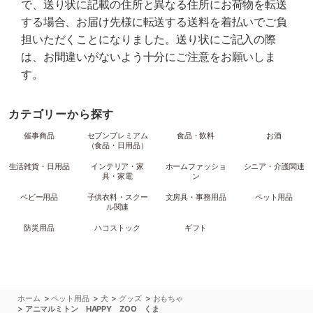
で、送り状に記載の住所と異なる住所にお荷物を転送
する場合、お届け先様に転送する送料を着払いでご負
担いただくことになりました。送り状にご記入の際
は、お間違いがないよう十分にご注意をお願いしま
す。
カテゴリーから探す
催事商品
セブンプレミアム
食品・飲料
お酒
（食品・日用品）
生活雑貨・日用品
インテリア・家
ホームファッショ
シニア・介護関連
具・家電
ン
ベビー用品
子供衣料・スクー
文房具・事務用品
ペット用品
ル関連
防災用品
ハコストック
ギフト
>
>
>
>
ホーム
ペット用品
犬
グッズ
おもちゃ
>
アニマルミトン HAPPY ZOO くま