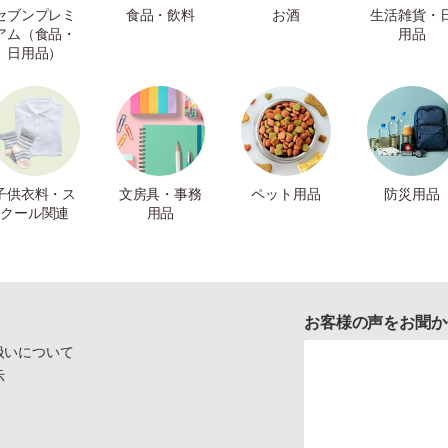
セブンプレミ
食品・飲料
お酒
生活雑貨・
アム（食品・
用品
日用品）
子供衣料・ス
文房具・事務
ペット用品
防災用品
クール関連
用品
お客様の声をお聞か
扱いについて
示