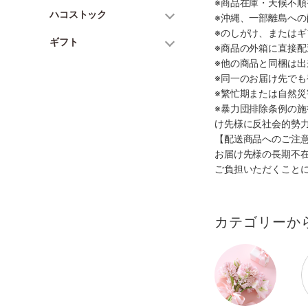
※商品在庫・天候不
ハコストック
※沖縄、一部離島へ
※のしがけ、または
ギフト
※商品の外箱に直接
※他の商品と同梱は
※同一のお届け先で
※繁忙期または自然
※暴力団排除条例の
け先様に反社会的勢
【配送商品へのご注
お届け先様の長期不
ご負担いただくこと
カテゴリーか