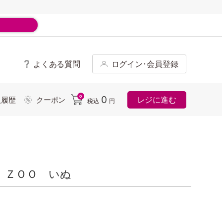
よくある質問
ログイン･会員登録
ド
0
0
レジに進む
入履歴
クーポン
税込
円
 ＺＯＯ いぬ