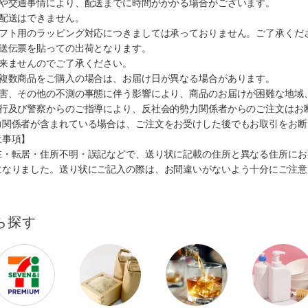
順や交通事情により、配送までに時間がかかる場合がございます。
の配送はできません。
ギフト用のラッピング対応につきましては承っておりません。ご了承くだ
配送伝票を貼っての出荷となります。
出来ませんのでご了承ください。
も複数商品をご購入の場合は、お届け日が異なる場合があります。
災害、その他の不測の事態に伴う影響により、商品のお届けが困難な地域
施行及び警察からのご指導により、反社会的勢力関係者からのご注文はお
力関係者が含まれている場合は、ご注文をお受けした後でもお取引をお断
意事項】
在・転居・住所不明・誤記などで、送り状に記載の住所と異なる住所にお
になりました。送り状にご記入の際は、お間違いがないよう十分にご注意
ら探す