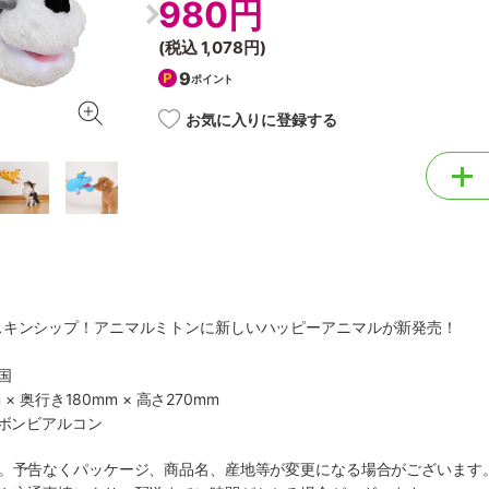
980円
(税込
1,078円
)
9
ポイント
お気に入りに登録する
スキンシップ！アニマルミトンに新しいハッピーアニマルが新発売！
国
 × 奥行き180mm × 高さ270mm
社ボンビアルコン
す。予告なくパッケージ、商品名、産地等が変更になる場合がございます