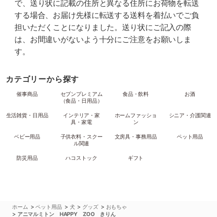
で、送り状に記載の住所と異なる住所にお荷物を転送
する場合、お届け先様に転送する送料を着払いでご負
担いただくことになりました。送り状にご記入の際
は、お間違いがないよう十分にご注意をお願いしま
す。
カテゴリーから探す
催事商品
セブンプレミアム
食品・飲料
お酒
（食品・日用品）
生活雑貨・日用品
インテリア・家
ホームファッショ
シニア・介護関連
具・家電
ン
ベビー用品
子供衣料・スクー
文房具・事務用品
ペット用品
ル関連
防災用品
ハコストック
ギフト
>
>
>
>
ホーム
ペット用品
犬
グッズ
おもちゃ
>
アニマルミトン HAPPY ZOO きりん