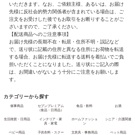
いただきます。なお、ご依頼主様、あるいは、お届け
先様に反社会的勢力関係者が含まれている場合は、ご
注文をお受けした後でもお取引をお断りすることがご
ざいますので、ご了承ください。
【配送商品へのご注意事項】
お届け先様の長期不在・転居・住所不明・誤記など
で、送り状に記載の住所と異なる住所にお荷物を転送
する場合、お届け先様に転送する送料を着払いでご負
担いただくことになりました。送り状にご記入の際
は、お間違いがないよう十分にご注意をお願いしま
す。
カテゴリーから探す
催事商品
セブンプレミアム
食品・飲料
お酒
（食品・日用品）
生活雑貨・日用品
インテリア・家
ホームファッショ
シニア・介護関連
具・家電
ン
ベビー用品
子供衣料・スクー
文房具・事務用品
ペット用品