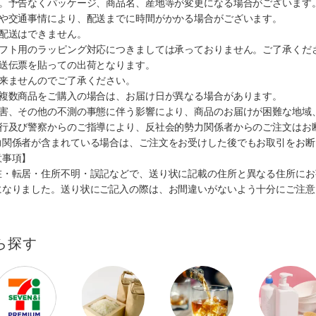
す。予告なくパッケージ、商品名、産地等が変更になる場合がございます
順や交通事情により、配送までに時間がかかる場合がございます。
の配送はできません。
ギフト用のラッピング対応につきましては承っておりません。ご了承くだ
配送伝票を貼っての出荷となります。
出来ませんのでご了承ください。
も複数商品をご購入の場合は、お届け日が異なる場合があります。
災害、その他の不測の事態に伴う影響により、商品のお届けが困難な地域
施行及び警察からのご指導により、反社会的勢力関係者からのご注文はお
力関係者が含まれている場合は、ご注文をお受けした後でもお取引をお断
意事項】
在・転居・住所不明・誤記などで、送り状に記載の住所と異なる住所にお
になりました。送り状にご記入の際は、お間違いがないよう十分にご注意
ら探す