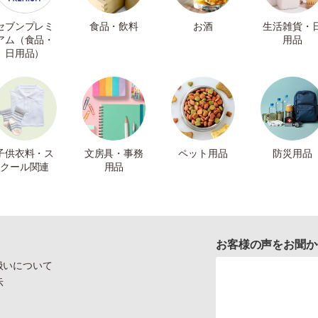
セブンプレミ
食品・飲料
お酒
生活雑貨・
アム（食品・
用品
日用品）
子供衣料・ス
文房具・事務
ペット用品
防災用品
クール関連
用品
お客様の声をお聞か
扱いについて
示