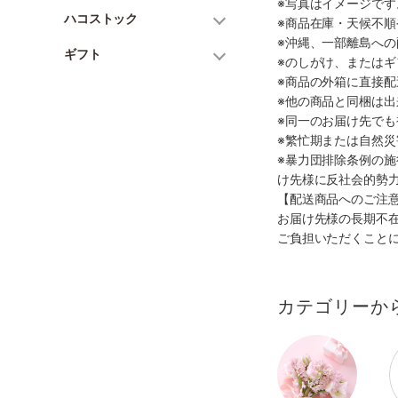
※写真はイメージで
ハコストック
※商品在庫・天候不
※沖縄、一部離島へ
ギフト
※のしがけ、または
※商品の外箱に直接
※他の商品と同梱は
※同一のお届け先で
※繁忙期または自然
※暴力団排除条例の
け先様に反社会的勢
【配送商品へのご注
お届け先様の長期不
ご負担いただくこと
カテゴリーか