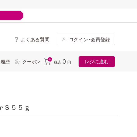
よくある質問
ログイン･会員登録
ド
0
0
レジに進む
入履歴
クーポン
税込
円
かＳ５５ｇ