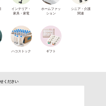
日
インテリア・
ホームファッ
シニア・介護
家具・家電
ション
関連
ハコストック
ギフト
せください