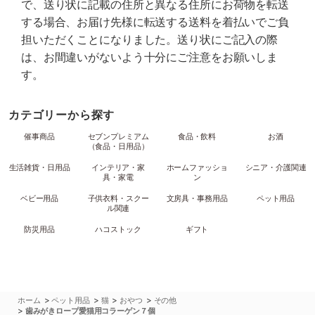
で、送り状に記載の住所と異なる住所にお荷物を転送
する場合、お届け先様に転送する送料を着払いでご負
担いただくことになりました。送り状にご記入の際
は、お間違いがないよう十分にご注意をお願いしま
す。
カテゴリーから探す
催事商品
セブンプレミアム
食品・飲料
お酒
（食品・日用品）
生活雑貨・日用品
インテリア・家
ホームファッショ
シニア・介護関連
具・家電
ン
ベビー用品
子供衣料・スクー
文房具・事務用品
ペット用品
ル関連
防災用品
ハコストック
ギフト
>
>
>
>
ホーム
ペット用品
猫
おやつ
その他
>
歯みがきロープ愛猫用コラーゲン７個