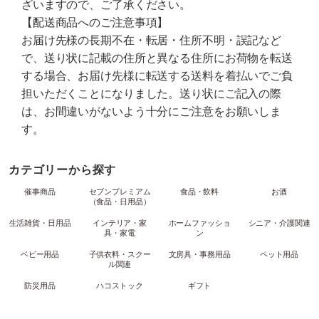
ざいますので、ご了承ください。
【配送商品へのご注意事項】
お届け先様の長期不在・転居・住所不明・誤記など
で、送り状に記載の住所と異なる住所にお荷物を転送
する場合、お届け先様に転送する送料を着払いでご負
担いただくことになりました。送り状にご記入の際
は、お間違いがないよう十分にご注意をお願いしま
す。
カテゴリーから探す
催事商品
セブンプレミアム
食品・飲料
お酒
（食品・日用品）
生活雑貨・日用品
インテリア・家
ホームファッショ
シニア・介護関連
具・家電
ン
ベビー用品
子供衣料・スクー
文房具・事務用品
ペット用品
ル関連
防災用品
ハコストック
ギフト