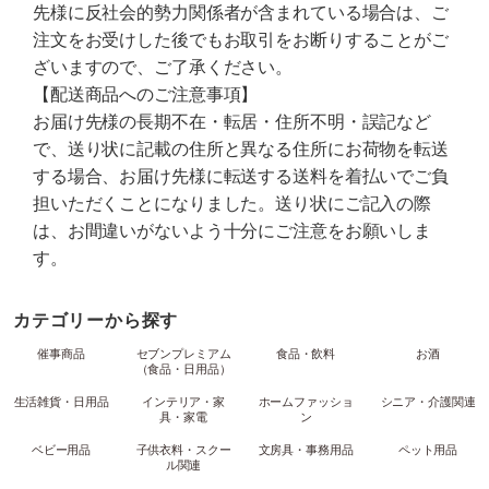
先様に反社会的勢力関係者が含まれている場合は、ご
注文をお受けした後でもお取引をお断りすることがご
ざいますので、ご了承ください。
【配送商品へのご注意事項】
お届け先様の長期不在・転居・住所不明・誤記など
で、送り状に記載の住所と異なる住所にお荷物を転送
する場合、お届け先様に転送する送料を着払いでご負
担いただくことになりました。送り状にご記入の際
は、お間違いがないよう十分にご注意をお願いしま
す。
カテゴリーから探す
催事商品
セブンプレミアム
食品・飲料
お酒
（食品・日用品）
生活雑貨・日用品
インテリア・家
ホームファッショ
シニア・介護関連
具・家電
ン
ベビー用品
子供衣料・スクー
文房具・事務用品
ペット用品
ル関連