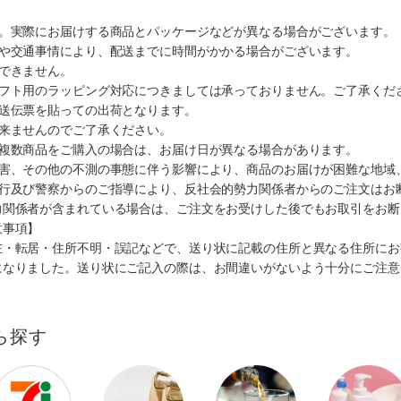
す。実際にお届けする商品とパッケージなどが異なる場合がございます。
順や交通事情により、配送までに時間がかかる場合がございます。
できません。
ギフト用のラッピング対応につきましては承っておりません。ご了承くだ
配送伝票を貼っての出荷となります。
出来ませんのでご了承ください。
も複数商品をご購入の場合は、お届け日が異なる場合があります。
災害、その他の不測の事態に伴う影響により、商品のお届けが困難な地域
施行及び警察からのご指導により、反社会的勢力関係者からのご注文はお
力関係者が含まれている場合は、ご注文をお受けした後でもお取引をお断
意事項】
在・転居・住所不明・誤記などで、送り状に記載の住所と異なる住所にお
になりました。送り状にご記入の際は、お間違いがないよう十分にご注意
ら探す