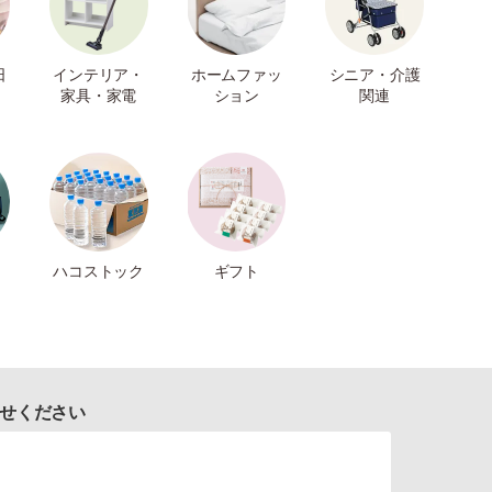
日
インテリア・
ホームファッ
シニア・介護
家具・家電
ション
関連
ハコストック
ギフト
せください