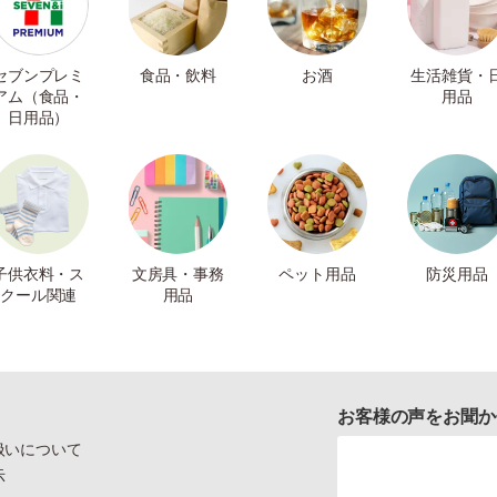
セブンプレミ
食品・飲料
お酒
生活雑貨・
アム（食品・
用品
日用品）
子供衣料・ス
文房具・事務
ペット用品
防災用品
クール関連
用品
お客様の声をお聞か
扱いについて
示