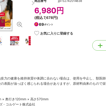
商品番号
jpl-52742014838
6,980円
(税込
7,678円
)
69
ポイント
お気に入りに登録する
免疫力の健康を維持体質や体調に合わない場合は、使用を中止し、獣医師
粒の表面が油っぽく感じられる場合がありますが、原材料由来のもので栄
 × 奥行き120mm × 高さ570mm
ルズ・コルゲート株式会社