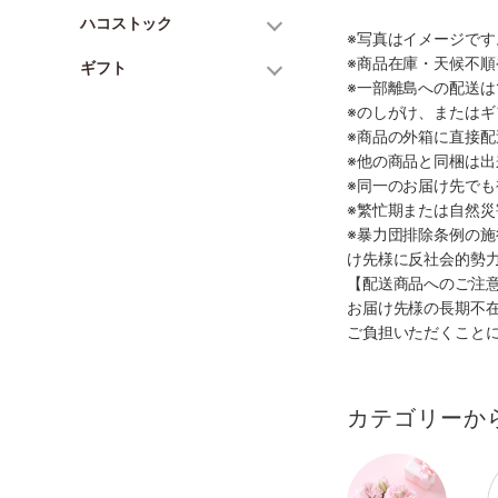
ハコストック
※写真はイメージで
※商品在庫・天候不
ギフト
※一部離島への配送は
※のしがけ、または
※商品の外箱に直接
※他の商品と同梱は
※同一のお届け先で
※繁忙期または自然
※暴力団排除条例の
け先様に反社会的勢
【配送商品へのご注
お届け先様の長期不
ご負担いただくこと
カテゴリーか