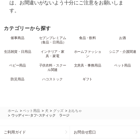
は、お間違いがないよう十分にご注意をお願いしま
す。
カテゴリーから探す
催事商品
セブンプレミアム
食品・飲料
お酒
（食品・日用品）
生活雑貨・日用品
インテリア・家
ホームファッショ
シニア・介護関連
具・家電
ン
ベビー用品
子供衣料・スクー
文房具・事務用品
ペット用品
ル関連
防災用品
ハコストック
ギフト
>
>
>
>
ホーム
ペット用品
犬
グッズ
おもちゃ
>
ウッディー･タフ･スティック ラージ
ご利用ガイド
お問合せ窓口