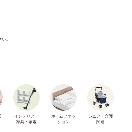
さい。
日
インテリア・
ホームファッ
シニア・介護
家具・家電
ション
関連