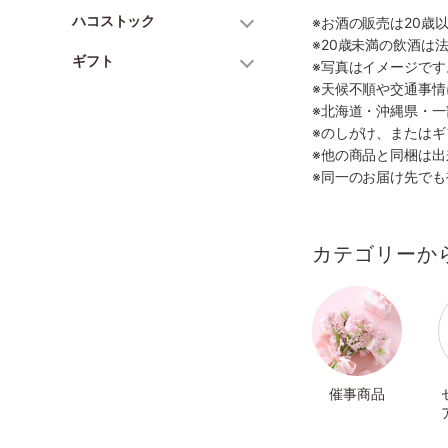
ハコストック
※お酒の販売は20歳
※20歳未満の飲酒は
ギフト
※写真はイメージで
※天候不順や交通事
※北海道・沖縄県・
※のしがけ、または
※他の商品と同梱は
※同一のお届け先で
カテゴリーか
催事商品