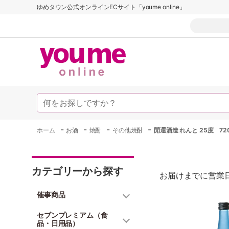
ゆめタウン公式オンラインECサイト「youme online」
-
-
-
-
ホーム
お酒
焼酎
その他焼酎
開運酒造 れんと 25度 720
カテゴリーから探す
お届けまでに営業日
催事商品
セブンプレミアム（食
品・日用品）