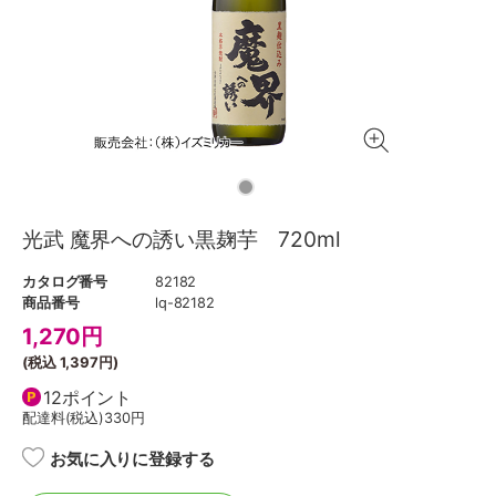
光武 魔界への誘い黒麹芋 720ml
カタログ番号
82182
商品番号
lq-82182
1,270
円
(税込
1,397円
)
12ポイント
配達料(税込)
330円
お気に入りに登録する