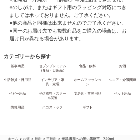
※のしがけ、またはギフト用のラッピング対応につき
ましては承っておりません。ご了承ください。
※他の商品と同梱は出来ませんのでご了承ください。
※同一のお届け先でも複数商品をご購入の場合は、お
届け日が異なる場合があります。
カテゴリーから探す
催事商品
セブンプレミアム
食品・飲料
お酒
（食品・日用品）
生活雑貨・日用品
インテリア・家
ホームファッショ
シニア・介護関連
具・家電
ン
ベビー用品
子供衣料・スクー
文房具・事務用品
ペット用品
ル関連
防災用品
ハコストック
ギフト
>
>
>
>
ホーム
お酒
焼酎
芋焼酎
光武 魔界への誘い黒麹芋 720ml