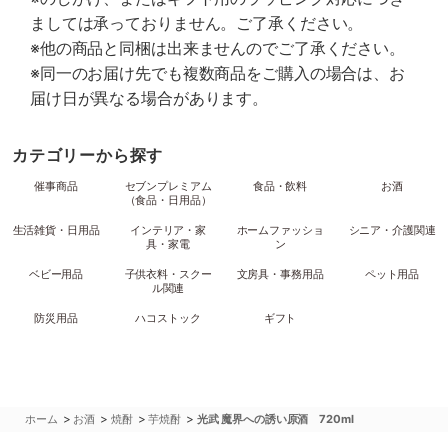
ましては承っておりません。ご了承ください。
※他の商品と同梱は出来ませんのでご了承ください。
※同一のお届け先でも複数商品をご購入の場合は、お
届け日が異なる場合があります。
カテゴリーから探す
催事商品
セブンプレミアム
食品・飲料
お酒
（食品・日用品）
生活雑貨・日用品
インテリア・家
ホームファッショ
シニア・介護関連
具・家電
ン
ベビー用品
子供衣料・スクー
文房具・事務用品
ペット用品
ル関連
防災用品
ハコストック
ギフト
>
>
>
>
ホーム
お酒
焼酎
芋焼酎
光武 魔界への誘い原酒 720ml